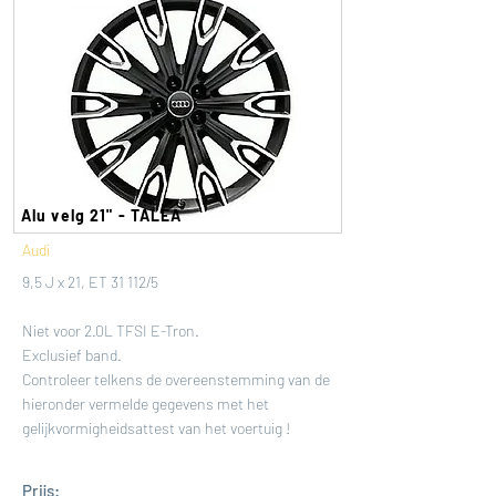
Alu velg 21" - TALEA
Audi
9,5 J x 21, ET 31 112/5
Niet voor 2.0L TFSI E-Tron.
Exclusief band.
Controleer telkens de overeenstemming van de
hieronder vermelde gegevens met het
gelijkvormigheidsattest van het voertuig !
Prijs: