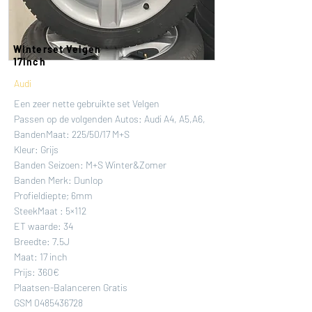
Winterset Velgen
17inch
Audi
Een zeer nette gebruikte set Velgen
Passen op de volgenden Autos: Audi A4, A5,A6,
BandenMaat: 225/50/17 M+S
Kleur: Grijs
Banden Seizoen: M+S Winter&Zomer
Banden Merk: Dunlop
Profieldiepte; 6mm
SteekMaat : 5×112
ET waarde: 34
Breedte: 7.5J
Maat: 17 inch
Prijs: 360€
Plaatsen-Balanceren Gratis
GSM
0485436728