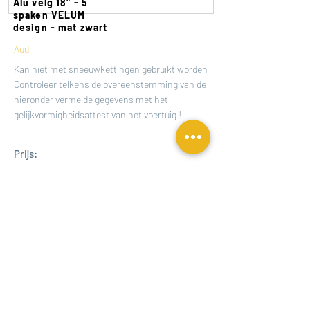
Alu velg 18" - 5
spaken VELUM
design - mat zwart
Audi
Kan niet met sneeuwkettingen gebruikt worden
Controleer telkens de overeenstemming van de
hieronder vermelde gegevens met het
gelijkvormigheidsattest van het voertuig !
Prijs:
Bekijk details
€
368.42
Van herstelling tot plaatsing en
uitlijning, wij werken uw wagen af
tot in het detail!
I'm a title. ​Click here to edit me.