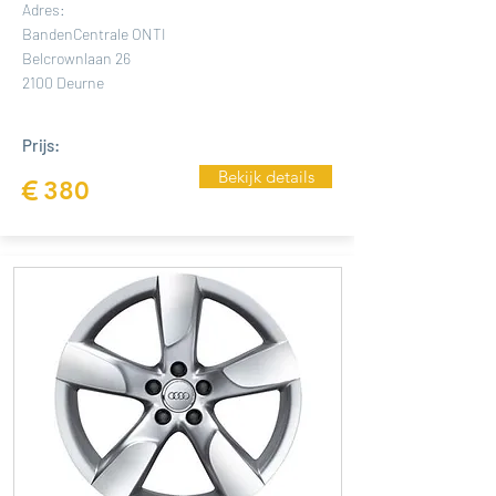
Adres:
BandenCentrale ONTI
Belcrownlaan 26
2100 Deurne
Prijs:
Bekijk details
€
380