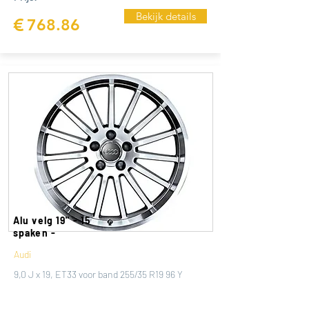
Bekijk details
€
768.86
Alu velg 19" - 15
spaken -
Audi
9,0 J x 19, ET33 voor band 255/35 R19 96 Y