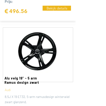
Prijs:
Bekijk details
€
496.56
Alu velg 19" - 5 arm
Ramus design zwart
Audi
8,5J X 19 ET32, 5-arm ramusdesign winterwiel
zwart glanzend.