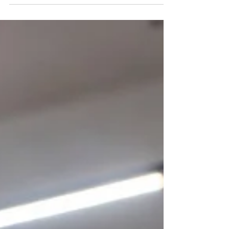
bestuurders niet bovenaan de prioriteitenlijst. Tot
het te laat is. Versleten banden zijn één van de
meest onderschatte veiligheidsrisico's op de weg
- ze verlengen uw remweg, verhogen het risico op
aquaplaning en beïnvloeden de stabiliteit van uw
wagen bij elke bocht. In dit artikel geven we u 7
concrete signalen om te herkennen wanneer uw
banden aan vervanging toe zijn, leggen we uit hoe
u de DOT-code leest, en geven we u praktisc