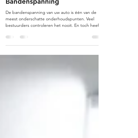
voor de Juiste
Bandenspanning
De bandenspanning van uw auto is één van de
meest onderschatte onderhoudspunten. Veel
bestuurders controleren het nooit. En toch heeft
een verkeerde bandenspanning directe gevolgen
voor uw veiligheid, uw brandstofverbruik en de
levensduur van uw banden. In deze gids leggen
we u uit hoeveel bar er in uw autoband moet,
waar u de juiste waarde vindt, wat er gebeurt bij
een te hoge of te lage spanning, en hoe u de
controle zelf uitvoert. Snel antwoord: De juiste
bandenspanning li