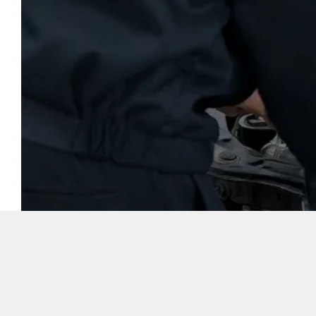
Onti-Banden in Deu
uitgeruste autogarage
termijn nodig he
motoronderdelen - onze
en oog voor detail. E