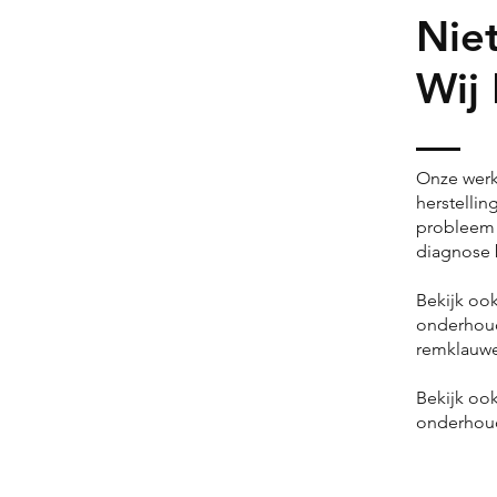
Nie
Wij
Onze werk
herstellin
probleem 
diagnose 
Bekijk oo
onderhoud
remklauw
Bekijk oo
onderhou