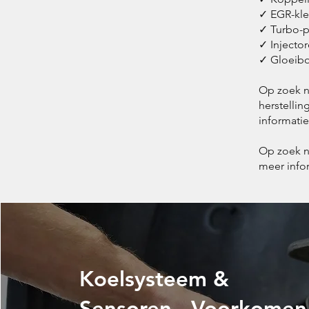
✓ EGR-kle
✓ Turbo-p
✓ Injecto
✓ Gloeibo
Op zoek n
herstellin
informatie
Op zoek 
meer info
Koelsysteem &
Sensoren - Voorkomen