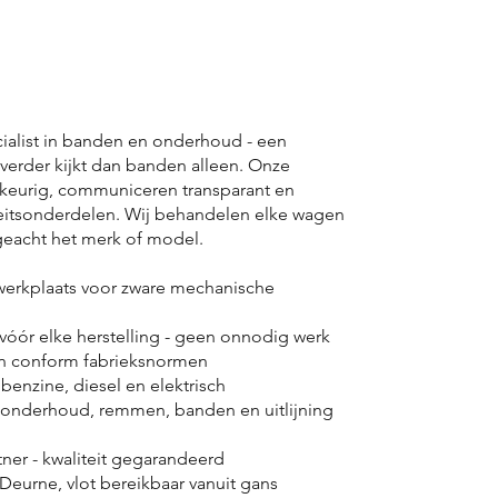
ialist in banden en onderhoud - een
verder kijkt dan banden alleen. Onze
eurig, communiceren transparant en
teitsonderdelen. Wij behandelen elke wagen
geacht het merk of model.
 werkplaats voor zware mechanische
óór elke herstelling - geen onnodig werk
n conform fabrieksnormen
enzine, diesel en elektrisch
nderhoud, remmen, banden en uitlijning
tner - kwaliteit gegarandeerd
Deurne, vlot bereikbaar vanuit gans