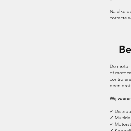
Na elke op
correcte w
Be
De motor e
of motorst
controlere
geen grot
Wij voeren
✓ Distribu
✓ Multiri
✓ Motors
✓ Koppeli