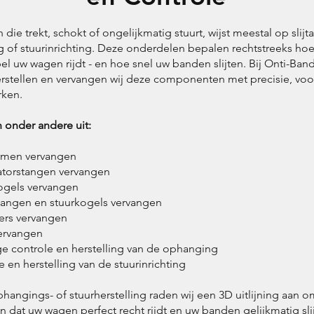
die trekt, schokt of ongelijkmatig stuurt, wijst meestal op slijt
 of stuurinrichting. Deze onderdelen bepalen rechtstreeks hoe 
l uw wagen rijdt - en hoe snel uw banden slijten. Bij Onti-Ban
rstellen en vervangen wij deze componenten met precisie, voor
ken.
 onder andere uit:
rmen vervangen
satorstangen vervangen
gels vervangen
angen en stuurkogels vervangen
ers vervangen
ervangen
ge controle en herstelling van de ophanging
 en herstelling van de stuurinrichting
hangings- of stuurherstelling raden wij een 3D uitlijning aan o
 dat uw wagen perfect recht rijdt en uw banden gelijkmatig sli