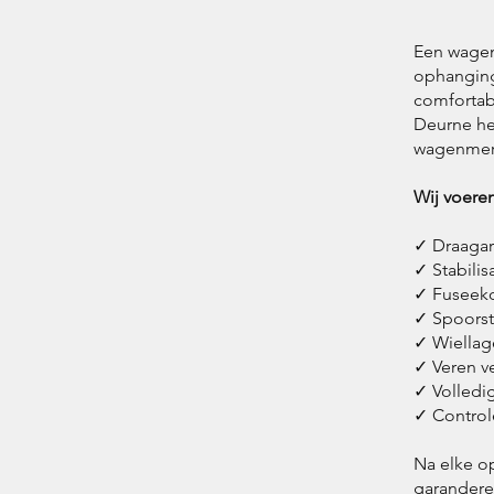
Een wagen 
ophanging
comfortabe
Deurne he
wagenmer
Wij voeren
✓ Draaga
✓ Stabili
✓ Fuseeko
✓ Spoorst
✓ Wiellag
✓ Veren v
✓ Volledi
✓ Controle
Na elke op
garanderen