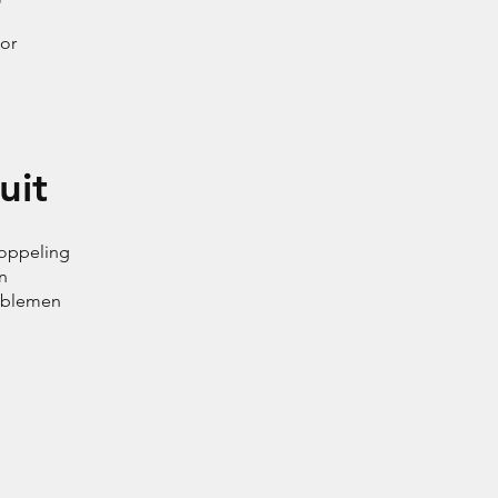
or
uit
koppeling
n
roblemen