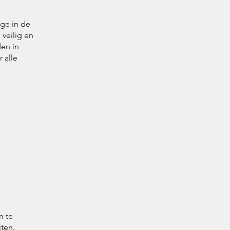
age in de
veilig en
den in
 alle
m te
jten.