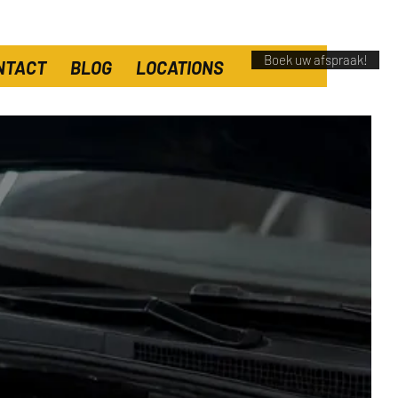
Boek uw afspraak!
NTACT
BLOG
LOCATIONS
che
en in
en