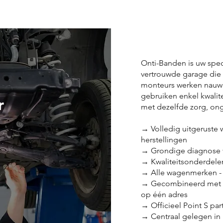
Onti-Banden is uw spec
vertrouwde garage die 
monteurs werken nauwk
gebruiken enkel kwali
r
met dezelfde zorg, on
→ Volledig uitgeruste
herstellingen
→ Grondige diagnose v
→ Kwaliteitsonderdele
→ Alle wagenmerken - b
→ Gecombineerd met o
op één adres
→ Officieel Point S par
→ Centraal gelegen in 