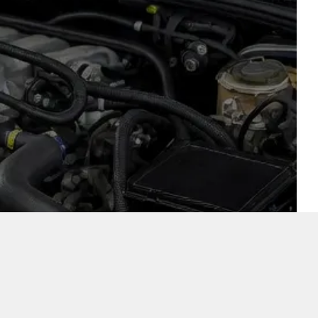
j zijn een volledig
lingen die uw wagen op
ot koelsysteem en
et kwaliteitsonderdelen
wbaar en veilig houdt.