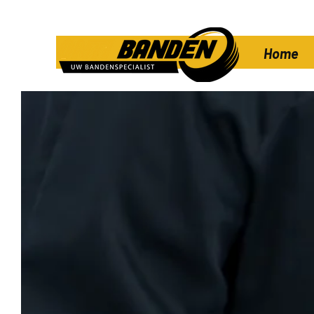
Home
Me
Hers
A