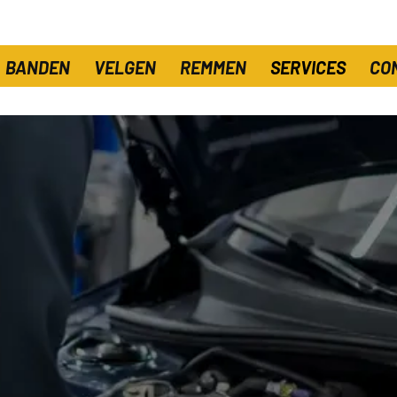
BANDEN
VELGEN
REMMEN
SERVICES
CO
chanis
telling
ntwerp