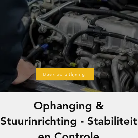
rne is meer dan een bandencentrale - wi
 voor de zwaardere technische herstel
eft. Van ophanging en stuurinrichting t
 monteurs herstellen het vakkundig, m
én adres voor alles wat uw wagen betrou
Boek uw uitlijning
Ophanging &
Stuurinrichting - Stabiliteit
en Controle