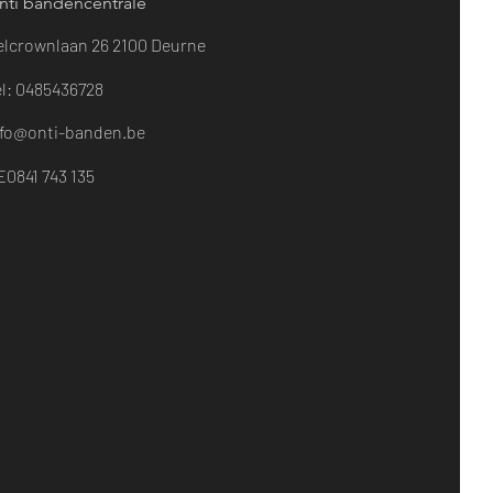
nti bandencentrale
elcrownlaan 26
2100 Deurne​
el: 0485436728
nfo@onti-banden.be
E0841 743 135