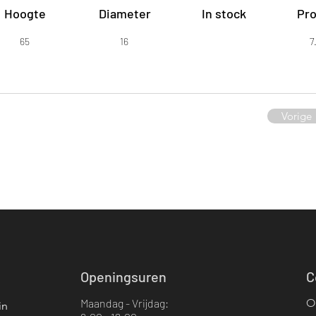
Hoogte
Diameter
In stock
Pro
65
16
7
Vorige
Openingsuren
C
Maandag - Vrijdag:
O
in