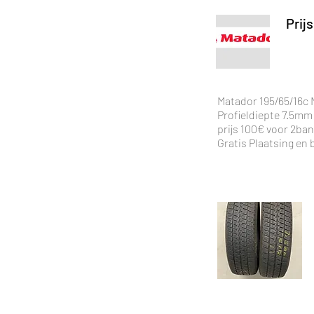
Prijs
Matador 195/65/16c
Profieldiepte 7.5mm
prijs 100€ voor 2ba
Gratis Plaatsing e