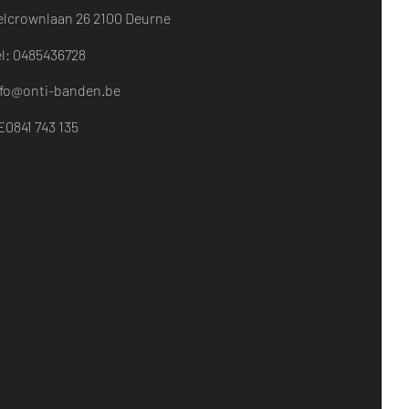
elcrownlaan 26
2100 Deurne​
el: 0485436728
nfo@onti-banden.be
E0841 743 135