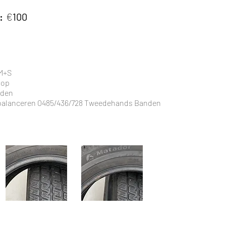
:
€
100
 M+S
 op
nden
n balanceren 0485/436/728 Tweedehands Banden