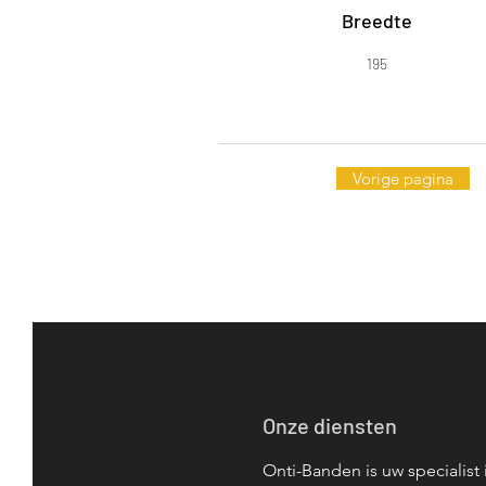
Breedte
195
Vorige pagina
Onze diensten
Onti-Banden is uw specialist 