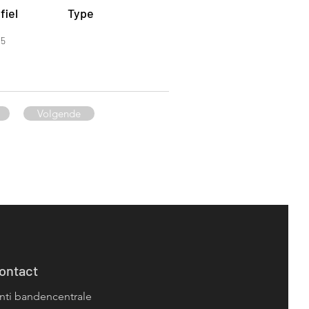
fiel
Type
.5
Volgende
ontact
nti bandencentrale