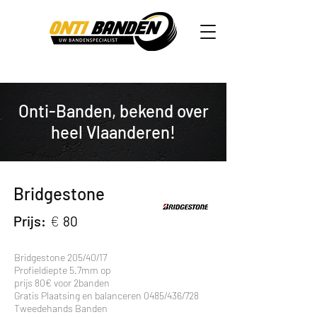
Onti-Banden, bekend over
heel Vlaanderen!
Bridgestone
Prijs:
€
80
Bridgestone 205/40/17
Profieldiepte 5.7mm op
prijs 80€ voor 2banden
Gratis Plaatsing en balanceren 0485/436/728
Tweedehands Banden