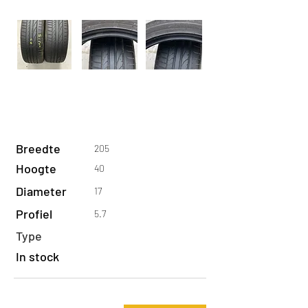
Breedte
205
Hoogte
40
Diameter
17
Profiel
5.7
Type
In stock