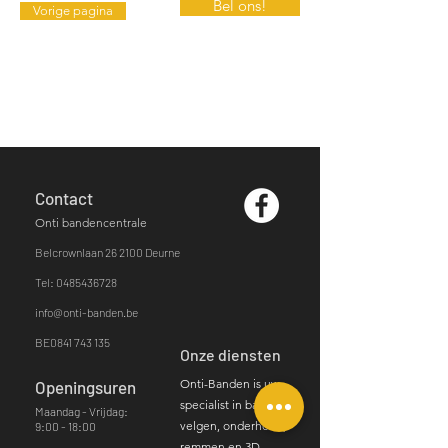
Bel ons!
Vorige pagina
Contact
Onti bandencentrale
Belcrownlaan 26
2100 Deurne​
Tel: 0485436728
info@onti-banden.be
BE0841 743 135
Onze diensten
Onti-Banden is uw
Openingsuren
specialist in banden,
Maandag - Vrijdag:
velgen, onderhoud,
9:00 - 18:00
remmen en 3D