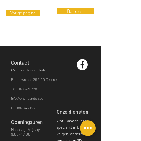
Bel ons!
Vorige pagina
Contact
Onti bandencentrale
Belcrownlaan 26
2100 Deurne​
Tel: 0485436728
info@onti-banden.be
BE0841 743 135
Onze diensten
Onti-Banden is uw
Openingsuren
specialist in banden,
Maandag - Vrijdag:
velgen, onderhoud,
9:00 - 18:00
remmen en 3D