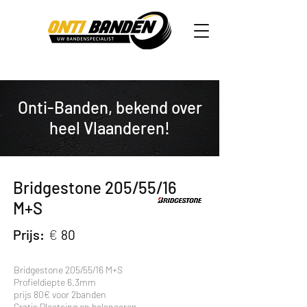
Onti-Banden, bekend over
heel Vlaanderen!
Bridgestone 205/55/16
M+S
Prijs:
€
80
Bridgestone 205/55/16 M+S
Profieldiepte 6.3mm
prijs 80€ voor 2banden
Gratis Plaatsing en balanceren