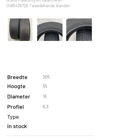
0485436728
Tweedehands Banden
Breedte
205
Hoogte
55
Diameter
16
Profiel
6.3
Type
In stock