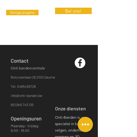
Bel ons!
Vorige pagina
Contact
Onti bandencentrale
Belcrownlaan 26
2100 Deurne​
Tel: 0485436728
info@onti-banden.be
BE0841 743 135
Onze diensten
Onti-Banden is uw
Openingsuren
specialist in banden,
Maandag - Vrijdag:
velgen, onderhoud,
9:00 - 18:00
remmen en 3D