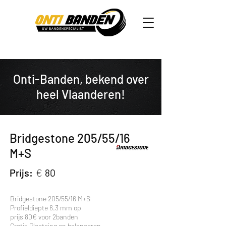
Onti-Banden, bekend over
heel Vlaanderen!
Bridgestone 205/55/16
M+S
Prijs:
€
80
Bridgestone 205/55/16 M+S
Profieldiepte 6.3 mm op
prijs 80€ voor 2banden
Gratis Plaatsing en balanceren