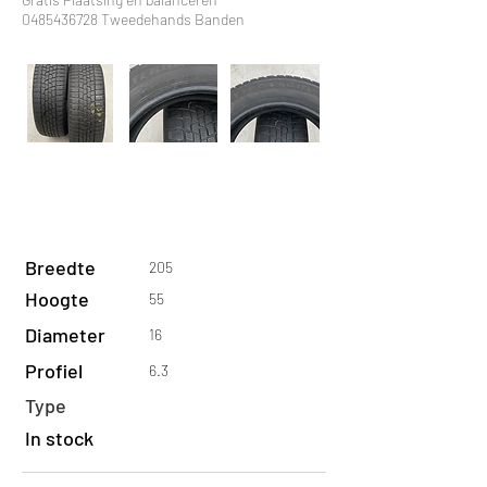
0485436728
Tweedehands Banden
Breedte
205
Hoogte
55
Diameter
16
Profiel
6.3
Type
In stock