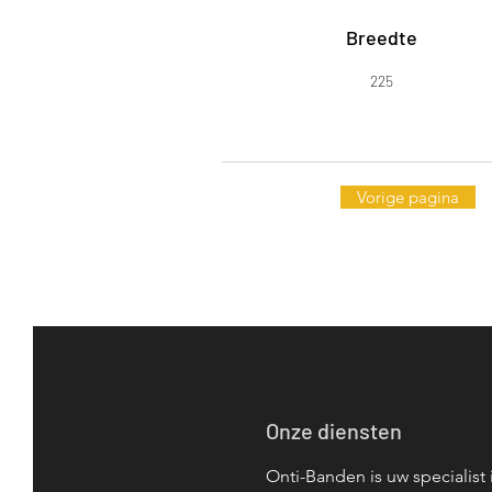
Breedte
225
Vorige pagina
Onze diensten
Onti-Banden is uw specialist 