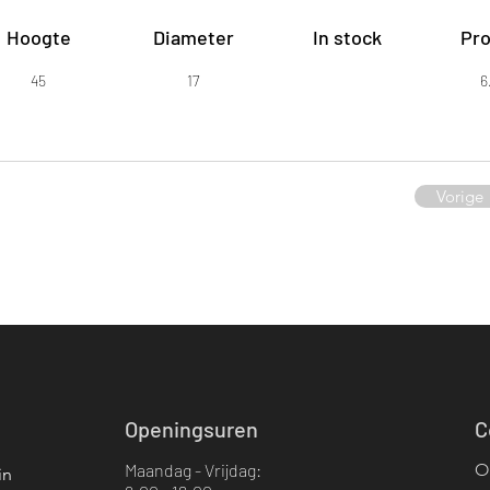
Hoogte
Diameter
In stock
Pro
45
17
6
Vorige
Openingsuren
C
Maandag - Vrijdag:
O
in