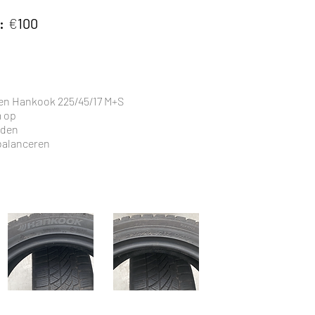
:
€
100
n Hankook 225/45/17 M+S
m op
nden
 balanceren