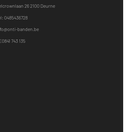
elcrownlaan 26
2100 Deurne​
el: 0485436728
nfo@onti-banden.be
E0841 743 135