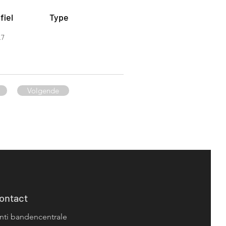
fiel
Type
.7
Volgende
ontact
nti bandencentrale