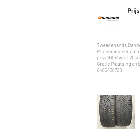
Prijs
Tweedehands Bande
Profieldiepte 6.7 m
prijs 100€ voor 2ba
Gratis Plaatsing en
0485436728