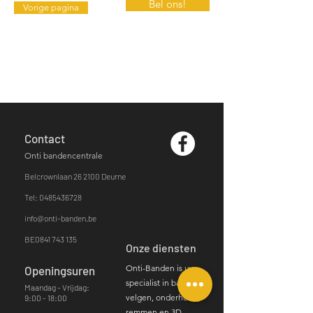
Bel ons!
Vorige pagina
Contact
Onti bandencentrale
Belcrownlaan 26
2100 Deurne​
Tel: 0485436728
info@onti-banden.be
BE0841 743 135
Onze diensten
Onti-Banden is uw
Openingsuren
specialist in banden,
Maandag - Vrijdag:
velgen, onderhoud,
9:00 - 18:00
remmen en 3D