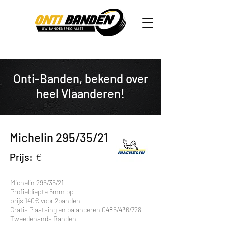
Onti-Banden, bekend over
heel Vlaanderen!
Michelin 295/35/21
Prijs:
€
Michelin 295/35/21
Profieldiepte 5mm op
prijs 140€ voor 2banden
Gratis Plaatsing en balanceren 0485/436/728
Tweedehands Banden